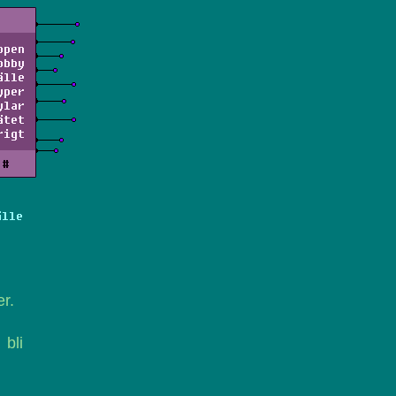
ppen
obby
älle
yper
ylar
ätet
rigt
#
älle
r.
 bli