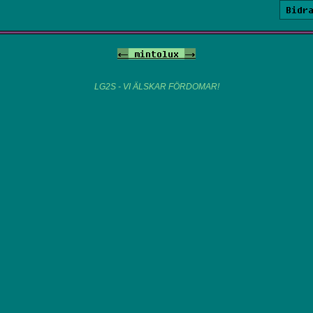
Bidr
<-
mintolux
->
LG2S - VI ÄLSKAR FÖRDOMAR!