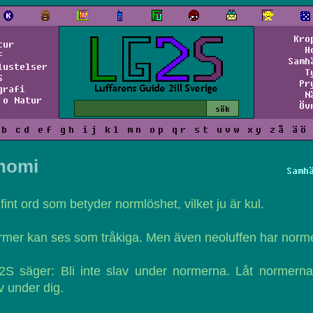
Kro
tur
H
f
Samh
lustelser
T
S
Pr
grafi
N
 o Natur
Öv
b
c
d
e
f
g
h
i
j
k
l
m
n
o
p
q
r
s
t
u
v
w
x
y
z
å
ä
ö
nomi
Samh
 fint ord som betyder normlöshet, vilket ju är kul.
mer kan ses som tråkiga. Men även neoluffen har norme
S säger: Bli inte slav under normerna. Låt normerna
v under dig.