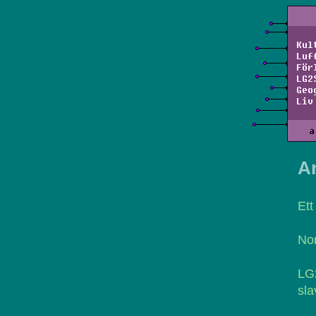
Kul
Luf
För
LG2
Geo
Liv
a
A
Ett
Nor
LG2
sla