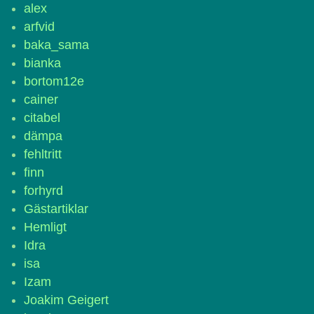
alex
arfvid
baka_sama
bianka
bortom12e
cainer
citabel
dämpa
fehltritt
finn
forhyrd
Gästartiklar
Hemligt
Idra
isa
Izam
Joakim Geigert