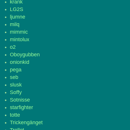
krank
LG2S
ljumne
milq
mimmic
mintolux
o2
Oboygubben
onionkid
pega
seb
slusk
Soffy
Sotnisse
starfighter
totte
Trickengänget