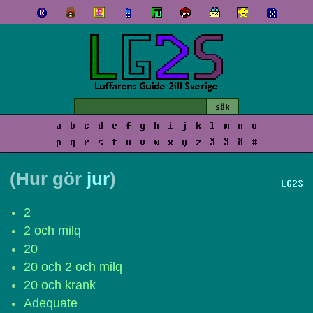
a
b
c
d
e
f
g
h
i
j
k
l
m
n
o
p
q
r
s
t
u
v
w
x
y
z
å
ä
ö
#
(Hur gör
jur
)
LG2S
2
2 och milq
20
20 och 2 och milq
20 och krank
Adequate