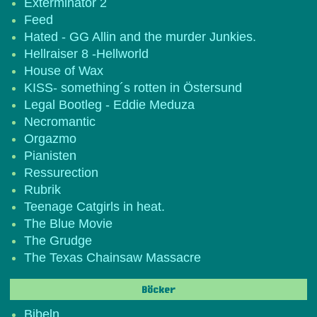
Exterminator 2
Feed
Hated - GG Allin and the murder Junkies.
Hellraiser 8 -Hellworld
House of Wax
KISS- something´s rotten in Östersund
Legal Bootleg - Eddie Meduza
Necromantic
Orgazmo
Pianisten
Ressurection
Rubrik
Teenage Catgirls in heat.
The Blue Movie
The Grudge
The Texas Chainsaw Massacre
Böcker
Bibeln