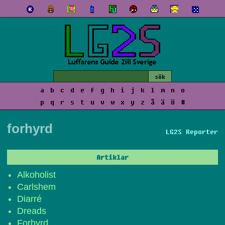
a
b
c
d
e
f
g
h
i
j
k
l
m
n
o
p
q
r
s
t
u
v
w
x
y
z
å
ä
ö
#
forhyrd
LG2S Reporter
Artiklar
Alkoholist
Carlshem
Diarré
Dreads
Forhyrd