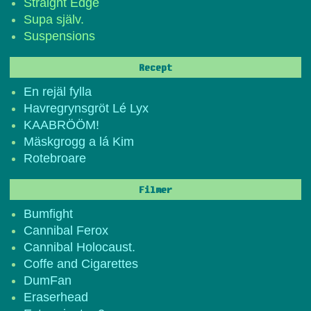
Straight Edge
Supa själv.
Suspensions
Recept
En rejäl fylla
Havregrynsgröt Lé Lyx
KAABRÖÖM!
Mäskgrogg a lá Kim
Rotebroare
Filmer
Bumfight
Cannibal Ferox
Cannibal Holocaust.
Coffe and Cigarettes
DumFan
Eraserhead