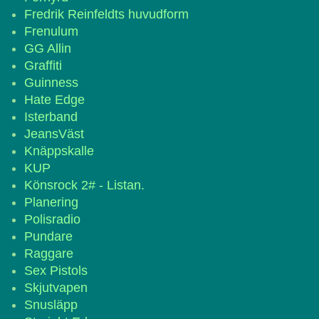
Fredrik Reinfeldts huvudform
Frenulum
GG Allin
Graffiti
Guinness
Hate Edge
Isterband
JeansVäst
Knäppskalle
KUP
Könsrock 2# - Listan.
Planering
Polisradio
Pundare
Raggare
Sex Pistols
Skjutvapen
Snusläpp