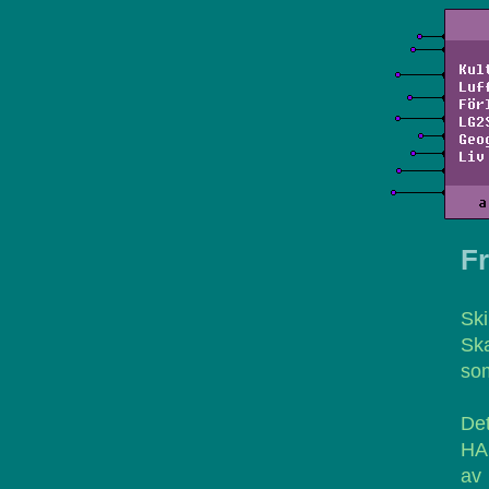
Kul
Luf
För
LG2
Geo
Liv
a
F
Ski
Ska
som
Det
HAH
av