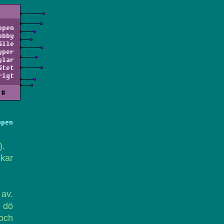
ppen
obby
älle
yper
ylar
ätet
rigt
#
ppen
).
ekar
 av.
e dö
och