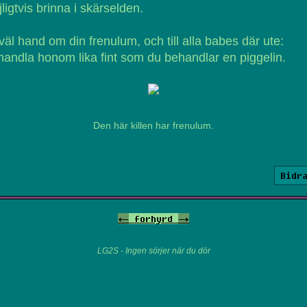
ligtvis brinna i skärselden.
väl hand om din frenulum, och till alla babes där ute:
andla honom lika fint som du behandlar en piggelin.
Den här killen har frenulum.
Bidr
<-
forhyrd
->
LG2S - Ingen sörjer när du dör