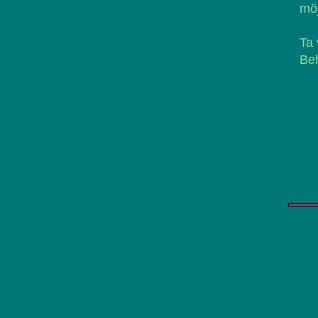
möj
Ta 
Beh