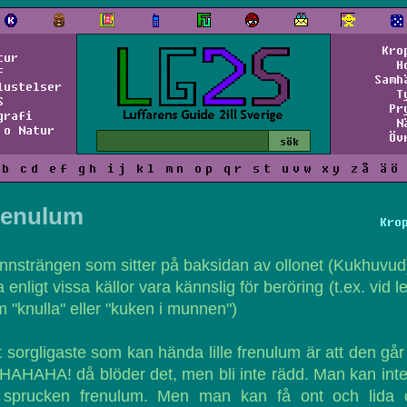
Kro
tur
H
f
Samh
lustelser
T
S
Pr
grafi
N
 o Natur
Öv
b
c
d
e
f
g
h
i
j
k
l
m
n
o
p
q
r
s
t
u
v
w
x
y
z
å
ä
ö
renulum
Kro
nnsträngen som sitter på baksidan av ollonet (Kukhuvud
 enligt vissa källor vara kännslig för beröring (t.ex. vid l
 "knulla" eller "kuken i munnen")
 sorgligaste som kan hända lille frenulum är att den går
AHAHA! då blöder det, men bli inte rädd. Man kan int
 sprucken frenulum. Men man kan få ont och lida 