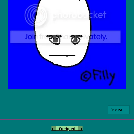
Bidra..
<-
forhyrd
->