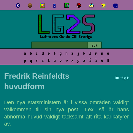
a
b
c
d
e
f
g
h
i
j
k
l
m
n
o
p
q
r
s
t
u
v
w
x
y
z
å
ä
ö
#
Fredrik Reinfeldts
Övrigt
huvudform
Den nya statsministern är i vissa områden väldigt
välkommen till sin nya post. T.ex. så är hans
abnorma huvud väldigt tacksamt att ríta karikatyrer
av.