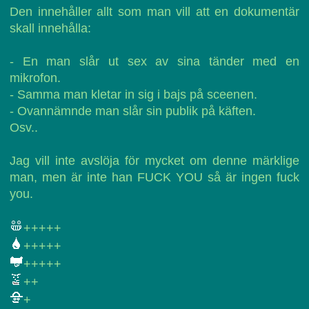
Den innehåller allt som man vill att en dokumentär
skall innehålla:
- En man slår ut sex av sina tänder med en
mikrofon.
- Samma man kletar in sig i bajs på sceenen.
- Ovannämnde man slår sin publik på käften.
Osv..
Jag vill inte avslöja för mycket om denne märklige
man, men är inte han FUCK YOU så är ingen fuck
you.
+++++
+++++
+++++
++
+