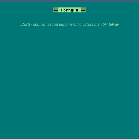
<-
forhyrd
->
LG2S - sprit, en asgod genomskinlig vätska man blir full av