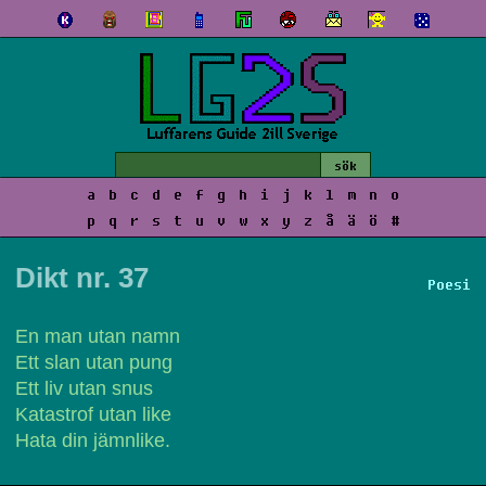
a
b
c
d
e
f
g
h
i
j
k
l
m
n
o
p
q
r
s
t
u
v
w
x
y
z
å
ä
ö
#
Dikt nr. 37
Poesi
En man utan namn
Ett slan utan pung
Ett liv utan snus
Katastrof utan like
Hata din jämnlike.