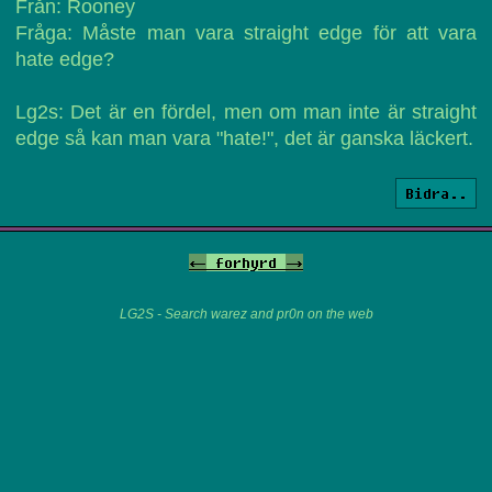
Från: Rooney
Fråga: Måste man vara straight edge för att vara
hate edge?
Lg2s: Det är en fördel, men om man inte är straight
edge så kan man vara "hate!", det är ganska läckert.
Bidra..
<-
forhyrd
->
LG2S - Search warez and pr0n on the web