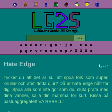
a
b
c
d
e
f
g
h
i
j
k
l
m
n
o
p
q
r
s
t
u
v
w
x
y
z
å
ä
ö
#
Hate Edge
Typer
Tycker du att det är kul att spöa folk som super,
knullar och äter döda djur? Då är hate edge nått för
dig. Spöa alla som inte gör som du, sluta prata med
dina vänner, kalla din mamma för kurt. Kissa på
bastuaggregatet! VA REBELL!