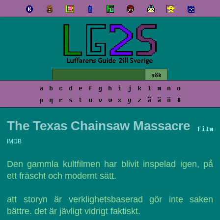
a
b
c
d
e
f
g
h
i
j
k
l
m
n
o
p
q
r
s
t
u
v
w
x
y
z
å
ä
ö
#
The Texas Chainsaw Massacre
Film
IMDB
Den gammla kultfilmen har blivit inspelad igen, på
ett fräscht och modernt sätt.
att storyn är verklighetsbaserad gör inte saken
bättre. det är jävligt vidrigt faktiskt.