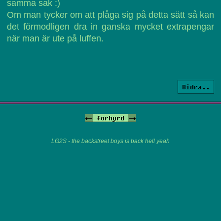
samma sak :)
Om man tycker om att plåga sig på detta sätt så kan
det förmodligen dra in ganska mycket extrapengar
när man är ute på luffen.
Bidra..
<-
forhyrd
->
LG2S - the backstreet boys is back hell yeah