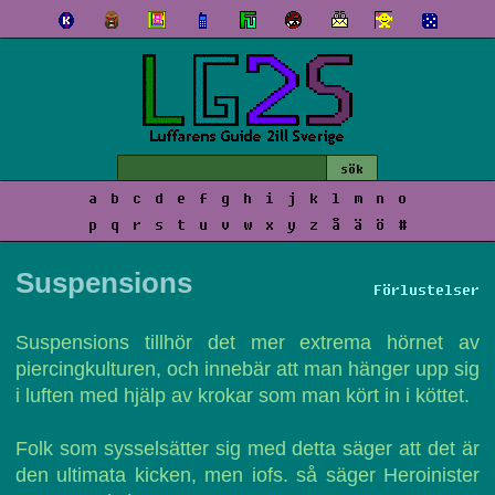
a
b
c
d
e
f
g
h
i
j
k
l
m
n
o
p
q
r
s
t
u
v
w
x
y
z
å
ä
ö
#
Suspensions
Förlustelser
Suspensions tillhör det mer extrema hörnet av
piercingkulturen, och innebär att man hänger upp sig
i luften med hjälp av krokar som man kört in i köttet.
Folk som sysselsätter sig med detta säger att det är
den ultimata kicken, men iofs. så säger Heroinister