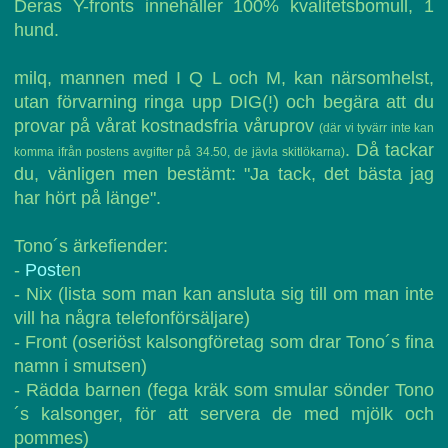
Deras Y-fronts innehåller 100% kvalitetsbomull, 1
hund.
milq, mannen med I Q L och M, kan närsomhelst,
utan förvarning ringa upp DIG(!) och begära att du
provar på vårat kostnadsfria våruprov
(där vi tyvärr inte kan
. Då tackar
komma ifrån postens avgifter på 34.50, de jävla skitlökarna)
du, vänligen men bestämt: "Ja tack, det bästa jag
har hört på länge".
Tono´s ärkefiender:
-
Post
en
- Nix (lista som man kan ansluta sig till om man inte
vill ha några telefonförsäljare)
- Front (oseriöst kalsongföretag som drar Tono´s fina
namn i smutsen)
- Rädda barnen (fega kräk som smular sönder Tono
´s kalsonger, för att servera de med mjölk och
pommes)