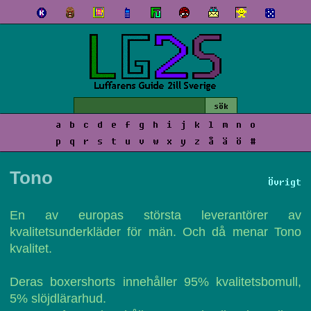
a
b
c
d
e
f
g
h
i
j
k
l
m
n
o
p
q
r
s
t
u
v
w
x
y
z
å
ä
ö
#
Tono
Övrigt
En av europas största leverantörer av
kvalitetsunderkläder för män. Och då menar Tono
kvalitet.
Deras boxershorts innehåller 95% kvalitetsbomull,
5% slöjdlärarhud.