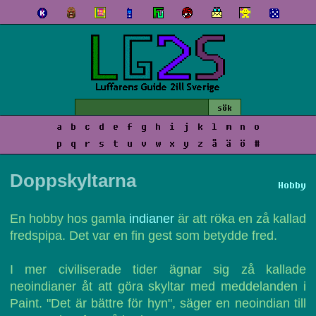
a
b
c
d
e
f
g
h
i
j
k
l
m
n
o
p
q
r
s
t
u
v
w
x
y
z
å
ä
ö
#
Doppskyltarna
Hobby
En hobby hos gamla
indianer
är att röka en zå kallad
fredspipa. Det var en fin gest som betydde fred.
I mer civiliserade tider ägnar sig zå kallade
neoindianer åt att göra skyltar med meddelanden i
Paint. "Det är bättre för hyn", säger en neoindian till