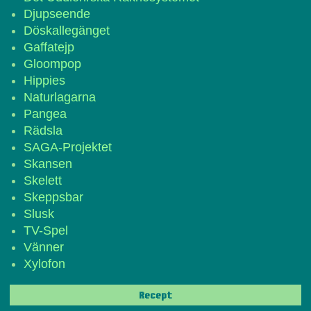
Djupseende
Döskallegänget
Gaffatejp
Gloompop
Hippies
Naturlagarna
Pangea
Rädsla
SAGA-Projektet
Skansen
Skelett
Skeppsbar
Slusk
TV-Spel
Vänner
Xylofon
Recept