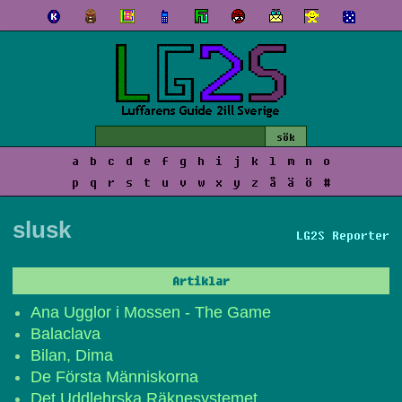
a
b
c
d
e
f
g
h
i
j
k
l
m
n
o
p
q
r
s
t
u
v
w
x
y
z
å
ä
ö
#
slusk
LG2S Reporter
Artiklar
Ana Ugglor i Mossen - The Game
Balaclava
Bilan, Dima
De Första Människorna
Det Uddlehrska Räknesystemet