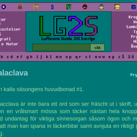
Kro
tur
H
f
Samh
lustelser
T
S
Pr
grafi
N
 o Natur
Öv
b
c
d
e
f
g
h
i
j
k
l
m
n
o
p
q
r
s
t
u
v
w
x
y
z
å
ä
ö
laclava
Pr
n kalla säsongens huvudbonad #1.
acclava är inte bara ett ord som ser fräscht ut i skrift, 
en en vrålsmart mössa som täcker nästan hela knopp
d undantag för viktiga sinnesorgan såsom ögon och m
att man kan spana in läckerbitar samt avnjuta en riktigt
g.