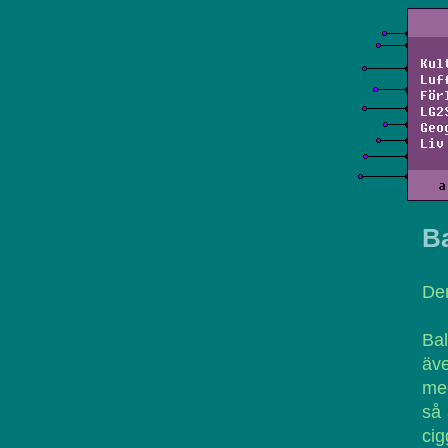
Kul
Luf
För
LG2
Geo
Liv
a
Ba
De
Bal
äv
me
så 
cig