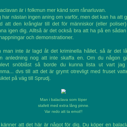
aclavan är i folkmun mer känd som rånarluvan.
 har nästan ingen aning om varför, men det kan ha att 
 att den krånglar till det för människor (eller poliser)
na igen dig. Alltså är det också bra att ha på en sådan
nappningar och demonstrationer.
man inte är lagd åt det kriminella hållet, så är det l
rån anledning nog att inte skaffa en. Om du någon g
plevt snöblåst så borde du kunna lista ut vart jag v
ma... dvs till att det är grymt otrevligt med fruset vatt
iktet på väg till Sprudj.
Man i balaclava som löper
stafett med extra lång pinne.
Var redo att ta emot!!
känner att det här är något för dig. Du köper en balac