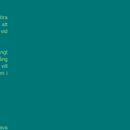
göra
 att
 vid
ångt
ång
ill
en i
lava