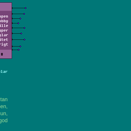
ppen
obby
älle
yper
ylar
ätet
rigt
#
ylar
utan
en,
un,
 god