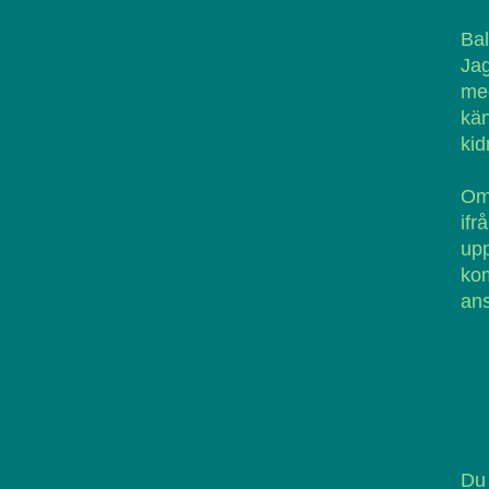
Bal
Jag
med
kän
kid
Om 
if
up
kom
ans
Du 