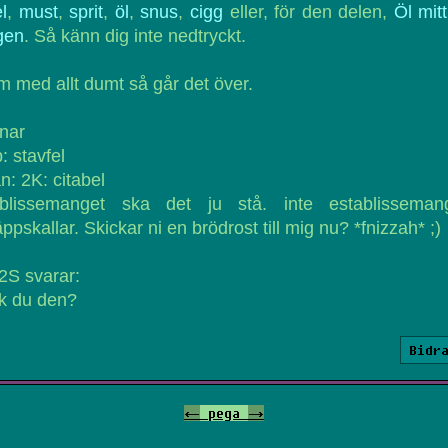
l
,
must
,
sprit
,
öl
,
snus
,
cigg
eller, för den delen,
Öl mit
gen
. Så känn dig inte nedtryckt.
 med allt dumt så går det över.
nar
: stavfel
n: 2K: citabel
ablissemanget ska det ju stå. inte establissemang
ppskallar. Skickar ni en brödrost till mig nu? *fnizzah* ;)
2S svarar:
k du den?
Bidr
<-
pega
->