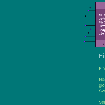
Kul
Luf
För
LG2
Geo
Liv
a
F
Fin
När
gl
Sve
Sen