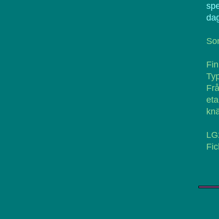
spe
da
Som
Fin
Typ
Frå
et
knä
LG
Fic