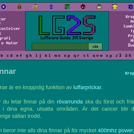
Kro
tur
H
f
Samh
lustelser
T
S
Pr
grafi
N
 o Natur
Öv
b
c
d
e
f
g
h
i
j
k
l
m
n
o
p
q
r
s
t
u
v
w
x
y
z
å
ä
ö
innar
Kro
nar är en kroppslig funktion av
luffarprickar
.
 du letar finnar på din
rövarrunda
ska du först och fr
o i dina egna, utsatta områden. Är det cancer blir d
rige sällan trodd.
 beror inte alls dina finnar på för mycket
400mhz power