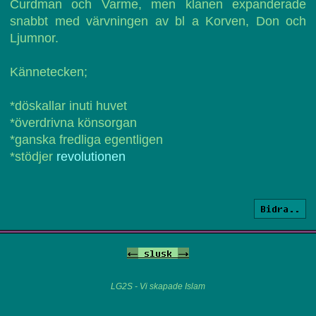
Curdman och Varme, men klanen expanderade
snabbt med värvningen av bl a Korven, Don och
Ljumnor.
Kännetecken;
*döskallar inuti huvet
*överdrivna könsorgan
*ganska fredliga egentligen
*stödjer
revolutionen
Bidra..
<-
slusk
->
LG2S - Vi skapade Islam