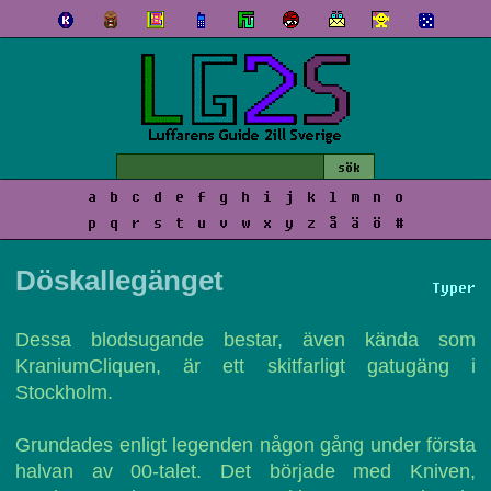
a
b
c
d
e
f
g
h
i
j
k
l
m
n
o
p
q
r
s
t
u
v
w
x
y
z
å
ä
ö
#
Döskallegänget
Typer
Dessa blodsugande bestar, även kända som
KraniumCliquen, är ett skitfarligt gatugäng i
Stockholm.
Grundades enligt legenden någon gång under första
halvan av 00-talet. Det började med Kniven,