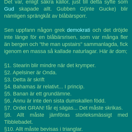
Det var, enligt säkra källor, just till detta syfte som
Gud
skapade allt. Gubben G(inte Gucke) blir
nämligen sprängkåt av blåbärsporr.
Sen uppfann någon grek
demokrati
och det dröjde
inte länge för en blåbärsrisen, som var många fler
än bergen och "the man upstairs" sammanlagda, fick
igenom en massa så kallade naturlagar. Här är dom;
§1. Stearin blir mindre när det krymper.
§2. Apelsiner är Onda.
§3. Detta är skrift
§4. Bahamas är relativt... I princip.
§5. Banan är ett grundämne.
§6. Ännu är inte den sista dumskallen född.
§7. Ordet GRAN! får ej sägas... Det måste skrikas.
§8. Allt måste jämföras storleksmässigt med
Tibblebadet.
§10. Allt måste bevisas i trianglar.