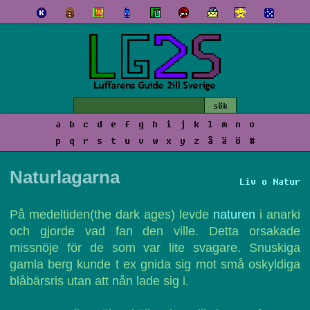
a
b
c
d
e
f
g
h
i
j
k
l
m
n
o
p
q
r
s
t
u
v
w
x
y
z
å
ä
ö
#
Naturlagarna
Liv o Natur
På medeltiden(the dark ages) levde
naturen
i anarki
och gjorde vad fan den ville. Detta orsakade
missnöje för de som var lite svagare. Snuskiga
gamla berg kunde t ex gnida sig mot små oskyldiga
blåbärsris utan att nån lade sig i.