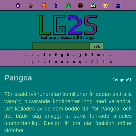
a
b
c
d
e
f
g
h
i
j
k
l
m
n
o
p
q
r
s
t
u
v
w
x
y
z
å
ä
ö
#
Pangea
Geografi
För exakt tvåhundrafämtiomiljoner år sedan satt alla
våra(?) nuvarande kontinenter ihop med varandra.
Det kallades av de som bodde där för Pangea, och
det både såg snyggt ut samt funkade alldeles
utomordentligt. Design är bra när funktion möter
skönhet.