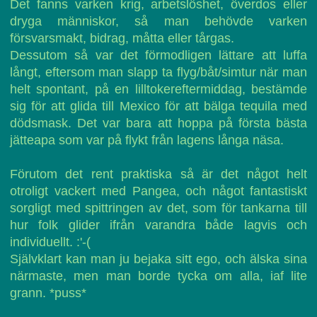
Det fanns varken krig, arbetslöshet, överdos eller
dryga människor, så man behövde varken
försvarsmakt, bidrag, måtta eller tårgas.
Dessutom så var det förmodligen lättare att luffa
långt, eftersom man slapp ta flyg/båt/simtur när man
helt spontant, på en lilltokereftermiddag, bestämde
sig för att glida till Mexico för att bälga tequila med
dödsmask. Det var bara att hoppa på första bästa
jätteapa som var på flykt från lagens långa näsa.
Förutom det rent praktiska så är det något helt
otroligt vackert med Pangea, och något fantastiskt
sorgligt med spittringen av det, som för tankarna till
hur folk glider ifrån varandra både lagvis och
individuellt. :'-(
Självklart kan man ju bejaka sitt ego, och älska sina
närmaste, men man borde tycka om alla, iaf lite
grann. *puss*