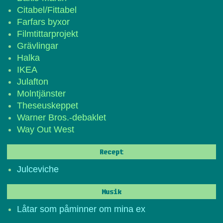
Citabel/Fittabel
Farfars byxor
Filmtittarprojekt
Grävlingar
Halka
IKEA
Julafton
Molntjänster
Theseuskeppet
Warner Bros.-debaklet
Way Out West
Recept
Julceviche
Musik
Låtar som påminner om mina ex