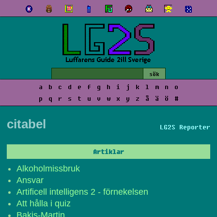
a
b
c
d
e
f
g
h
i
j
k
l
m
n
o
p
q
r
s
t
u
v
w
x
y
z
å
ä
ö
#
citabel
LG2S Reporter
Artiklar
Alkoholmissbruk
Ansvar
Artificell intelligens 2 - förnekelsen
Att hålla i quiz
Bakis-Martin