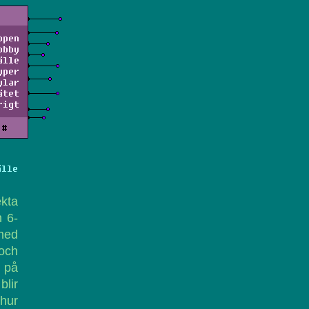
ppen
obby
älle
yper
ylar
ätet
rigt
#
älle
kta
 6-
med
 och
r på
blir
 hur