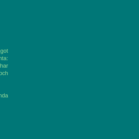
ågot
nta:
 har
och
anda