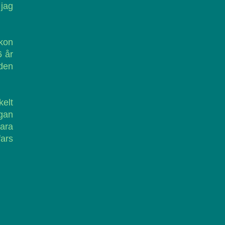
jag
skon
6 år
 den
elt
ågan
vara
fars