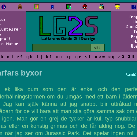
Kro
tur
H
f
Samh
lustelser
T
S
Pr
grafi
N
 o Natur
Öv
b
c
d
e
f
g
h
i
j
k
l
m
n
o
p
q
r
s
t
u
v
w
x
y
z
å
ä
ö
rfars byxor
Samh
 lek lika dum som den är enkel och den perfe
derhållningsformen om du umgås med ett barn i åldern
. Jag kan själv känna att jag snabbt blir uttråkad 
barn för de vill bara att man ska göra samma sak om
igen. Man gör en grej de tycker är kul, typ snubbla
sas eller en konstig grimas och de får aldrig nog. De 
 när jag ser om Jurassic Park. Det spelar ingen roll