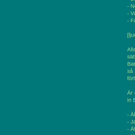
- N
- V
- F
[lj
All
sät
Bar
så
för
Är 
in
- Ä
- J
- Ä