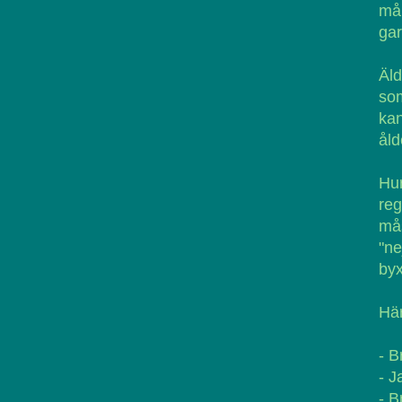
må
gar
Äld
som
kan
åld
Hu
reg
mås
"ne
byx
Här
- B
- J
- B