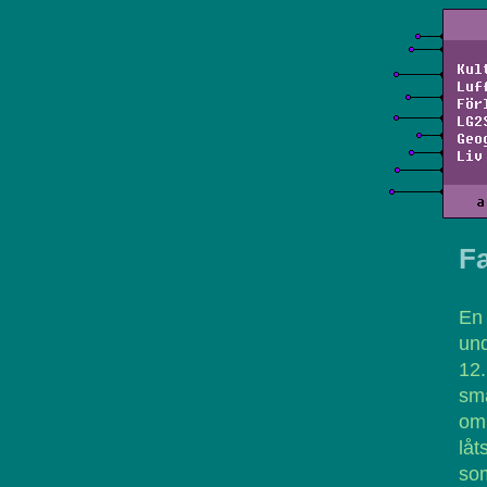
Kul
Luf
För
LG2
Geo
Liv
a
Fa
En
un
12
små
om 
låt
som