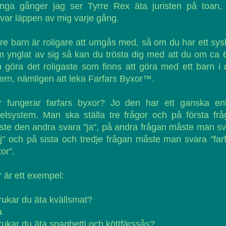
nga gånger jag ser Tyrre Rex äta juristen på toan, 
var läppen av mig varje gång.
re barn är roligare att umgås med, så om du har ett sy
 ynglat av sig så kan du trösta dig med att du om ca 
 göra det roligaste som finns att göra med ett barn i
ern, nämligen att leka Farfars Byxor™.
r fungerar farfars byxor? Jo den har ett ganska enk
elsystem. Man ska ställa tre frågor och på första fr
te den andra svara "ja", på andra frågan måste man s
j" och på sista och tredje frågan måste man svara "far
or".
 är ett exempel:
rukar du äta kvällsmat?
a
rukar du äta spaghetti och köttfärssås?