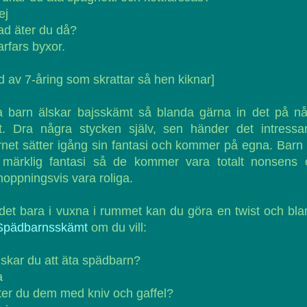
ej
ad äter du då?
arfars byxor.
ud av 7-åring som skrattar så hen kiknar]
a barn älskar bajsskämt så blanda gärna in det på n
t. Dra några stycken själv, sen händer det intressa
net sätter igång sin fantasi och kommer på egna. Barn
 märklig fantasi så de kommer vara totalt nonsens 
hoppningsvis vara roliga.
det bara i vuxna i rummet kan du göra en twist och bl
Spädbarnsskämt
om du vill:
lskar du att äta spädbarn?
a
ter du dem med kniv och gaffel?