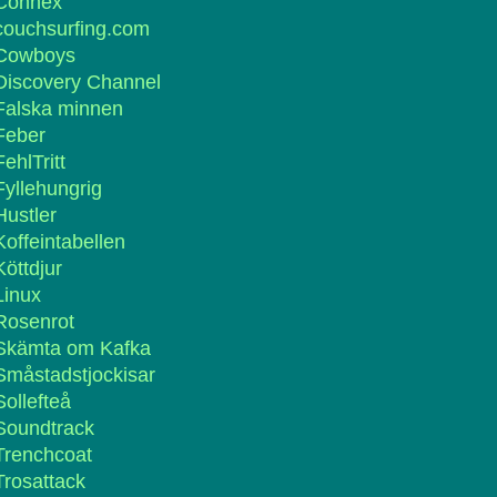
Connex
couchsurfing.com
Cowboys
Discovery Channel
Falska minnen
Feber
FehlTritt
Fyllehungrig
Hustler
Koffeintabellen
Köttdjur
Linux
Rosenrot
Skämta om Kafka
Småstadstjockisar
Sollefteå
Soundtrack
Trenchcoat
Trosattack