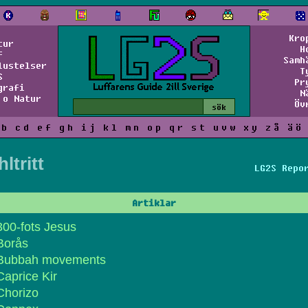
Kro
tur
H
f
Samh
lustelser
T
S
Pr
grafi
N
 o Natur
Öv
b
c
d
e
f
g
h
i
j
k
l
m
n
o
p
q
r
s
t
u
v
w
x
y
z
å
ä
ö
hltritt
LG2S Repo
Artiklar
300-fots Jesus
Borås
Bubbah movements
Caprice Kir
Chorizo