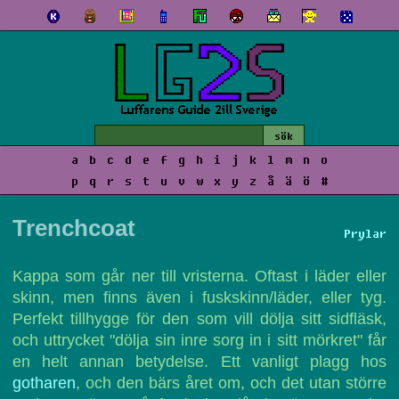
a
b
c
d
e
f
g
h
i
j
k
l
m
n
o
p
q
r
s
t
u
v
w
x
y
z
å
ä
ö
#
Trenchcoat
Prylar
Kappa som går ner till vristerna. Oftast i läder eller
skinn, men finns även i fuskskinn/läder, eller tyg.
Perfekt tillhygge för den som vill dölja sitt sidfläsk,
och uttrycket "dölja sin inre sorg in i sitt mörkret" får
en helt annan betydelse. Ett vanligt plagg hos
gotharen
, och den bärs året om, och det utan större