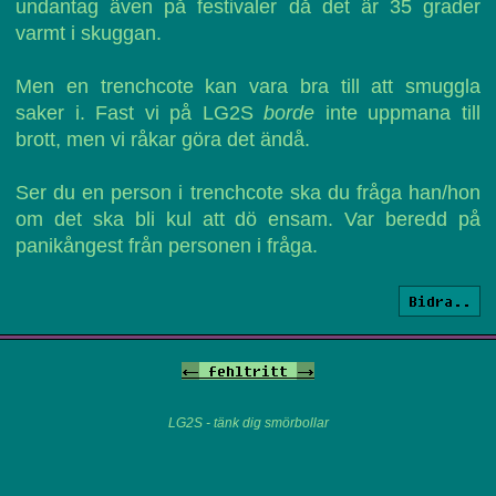
undantag även på festivaler då det är 35 grader
varmt i skuggan.
Men en trenchcote kan vara bra till att smuggla
saker i. Fast vi på LG2S
borde
inte uppmana till
brott, men vi råkar göra det ändå.
Ser du en person i trenchcote ska du fråga han/hon
om det ska bli kul att dö ensam. Var beredd på
panikångest från personen i fråga.
Bidra..
<-
fehltritt
->
LG2S - tänk dig smörbollar