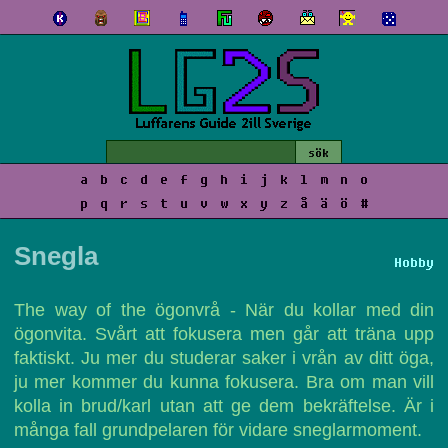
a
b
c
d
e
f
g
h
i
j
k
l
m
n
o
p
q
r
s
t
u
v
w
x
y
z
å
ä
ö
#
Snegla
Hobby
The way of the ögonvrå - När du kollar med din
ögonvita. Svårt att fokusera men går att träna upp
faktiskt. Ju mer du studerar saker i vrån av ditt öga,
ju mer kommer du kunna fokusera. Bra om man vill
kolla in brud/karl utan att ge dem bekräftelse. Är i
många fall grundpelaren för vidare sneglarmoment.