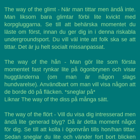
The way of the glimt - När man tittar men ändå inte.
Man liksom bara glimtar förbi lite kvickt med
korpgluggarna. Se till att behärska momentet du
läste om först, innan du ger dig in i denna riskabla
undergroundsport. Du vill väl inte att folk ska se att
tittar. Det är ju helt socialt missanpassat.
The way of the hån - Man gör lite som första
momentet fast rynkar lite på ögonbrynen och visar
huggtänderna (om man är någon slags
hundvarelse). Användbart om man vill visa någon att
de borde dö på fläcken. *sneglar på*
Liknar The way of the diss på många sätt.
The way of the flört - Vill du visa dig intresserad men
ändå lite generad blyg? Då är detta moment något
för dig. Se till att kolla i ögonvrån tills hon/han tittar.
Sedan sneglar du lite och vänder fort bort blicken