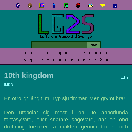
a
b
c
d
e
f
g
h
i
j
k
l
m
n
o
p
q
r
s
t
u
v
w
x
y
z
å
ä
ö
#
10th kingdom
Film
IMDB
En otroligt lång film. Typ sju timmar. Men grymt bra!
Den utspelar sig mest i en lite annorlunda
fantasyvärd, eller snarare sagovärd, där en ond
drottning försöker ta makten genom trolleri och