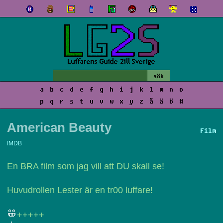
a
b
c
d
e
f
g
h
i
j
k
l
m
n
o
p
q
r
s
t
u
v
w
x
y
z
å
ä
ö
#
American Beauty
Film
IMDB
En BRA film som jag vill att DU skall se!
Huvudrollen Lester är en tr00 luffare!
+++++