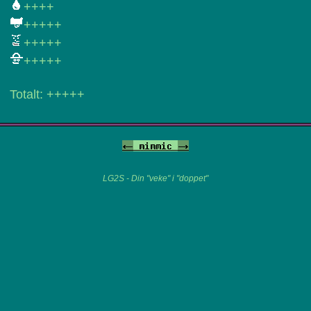
++++
+++++
+++++
+++++
Totalt: +++++
<-
mimmic
->
LG2S - Din "veke" i "doppet"