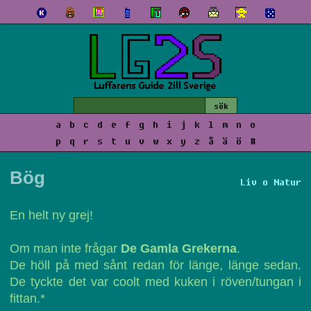
a
b
c
d
e
f
g
h
i
j
k
l
m
n
o
p
q
r
s
t
u
v
w
x
y
z
å
ä
ö
#
Bög
Liv o Natur
En helt ny grej!
Om man inte frågar
De Gamla Grekerna
.
De höll på med sånt redan för länge, länge sedan.
De tyckte det var coolt med kuken i röven/tungan i
fittan.*