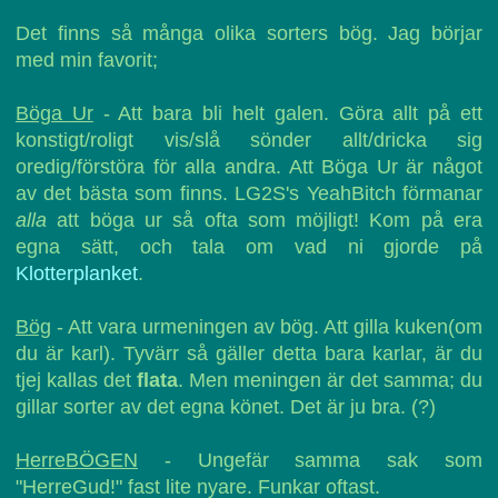
Det finns så många olika sorters bög. Jag börjar
med min favorit;
Böga Ur
- Att bara bli helt galen. Göra allt på ett
konstigt/roligt vis/slå sönder allt/dricka sig
oredig/förstöra för alla andra. Att Böga Ur är något
av det bästa som finns. LG2S's YeahBitch förmanar
alla
att böga ur så ofta som möjligt! Kom på era
egna sätt, och tala om vad ni gjorde på
Klotterplanket
.
Bög
- Att vara urmeningen av bög. Att gilla kuken(om
du är karl). Tyvärr så gäller detta bara karlar, är du
tjej kallas det
flata
. Men meningen är det samma; du
gillar sorter av det egna könet. Det är ju bra. (?)
HerreBÖGEN
- Ungefär samma sak som
"HerreGud!" fast lite nyare. Funkar oftast.