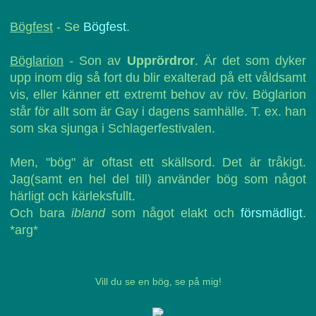
Bögfest
- Se
Bögfest
.
Böglarion
- Son av
Upprördror
. Är det som dyker
upp inom dig så fort du blir exalterad på ett våldsamt
vis, eller känner ett extremt behov av röv. Böglarion
står för allt som är Gay i dagens samhälle. T. ex. han
som ska sjunga i Schlagerfestivalen.
Men, "bög" är oftast ett skällsord. Det är tråkigt.
Jag(samt en hel del till) använder bög som något
härligt och kärleksfullt.
Och bara
ibland
som något elakt och
försmädligt
.
*arg*
Vill du se en bög, se på mig!