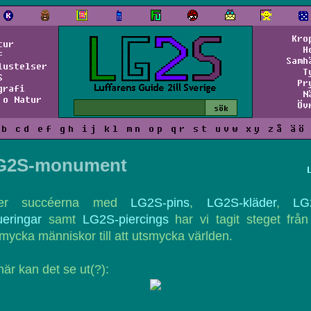
Kro
tur
H
f
Samh
lustelser
T
S
Pr
grafi
N
 o Natur
Öv
b
c
d
e
f
g
h
i
j
k
l
m
n
o
p
q
r
s
t
u
v
w
x
y
z
å
ä
ö
G2S-monument
ter succéerna med
LG2S-pins
,
LG2S-kläder
,
LG
ueringar
samt
LG2S-piercings
har vi tagit steget från
mycka människor till att utsmycka världen.
är kan det se ut(?):