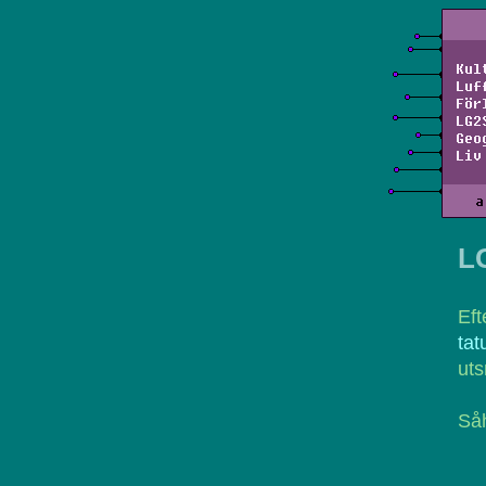
Kul
Luf
För
LG2
Geo
Liv
a
L
Ef
tat
uts
Såh