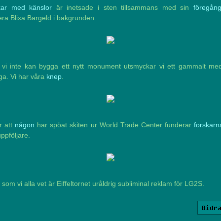
kar med känslor
är inetsade i sten tillsammans med sin
föregån
ra Blixa Bargeld i bakgrunden.
vi inte kan bygga ett nytt monument utsmyckar vi ett gammalt me
ga. Vi har våra
knep
.
r att
någon
har spöat skiten ur World Trade Center funderar
forskarn
ppföljare.
som vi alla vet är Eiffeltornet uråldrig subliminal reklam för LG2S.
Bidr