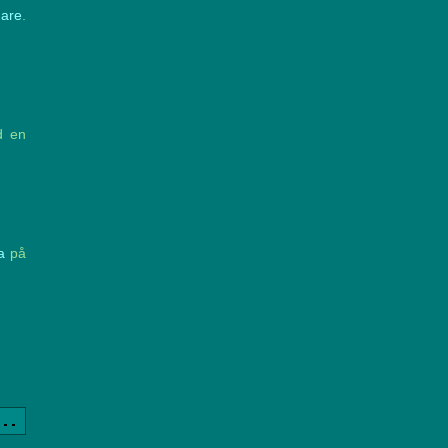
gare
.
d en
a
på
a..