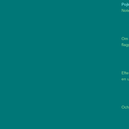
Poj
Note
Om 
flag
Efte
en u
Och 