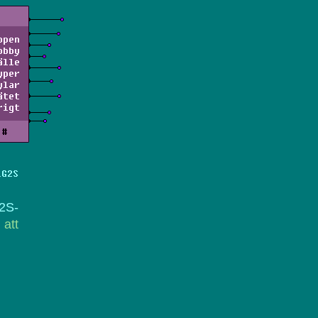
ppen
obby
älle
yper
ylar
ätet
rigt
#
LG2S
2S-
 att