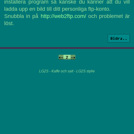
installera program så kanske du känner att du vill
ladda upp en bild till ditt personliga ftp-konto.
Snubbla in på
http://web2ftp.com/
och problemet är
löst.
Bidra..
<-
2
->
LG2S - Kaffe och salt - LG2S stylie