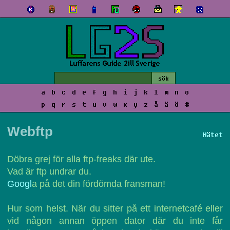
a
b
c
d
e
f
g
h
i
j
k
l
m
n
o
p
q
r
s
t
u
v
w
x
y
z
å
ä
ö
#
Webftp
Nätet
Döbra grej för alla ftp-freaks där ute.
Vad är ftp undrar du.
Googl
a på det din fördömda fransman!
Hur som helst. När du sitter på ett internetcafé eller
vid någon annan öppen dator där du inte får