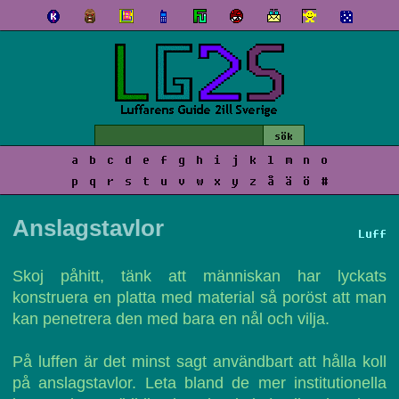
a
b
c
d
e
f
g
h
i
j
k
l
m
n
o
p
q
r
s
t
u
v
w
x
y
z
å
ä
ö
#
Anslagstavlor
Luff
Skoj påhitt, tänk att människan har lyckats
konstruera en platta med material så poröst att man
kan penetrera den med bara en nål och vilja.
På luffen är det minst sagt användbart att hålla koll
på anslagstavlor. Leta bland de mer institutionella