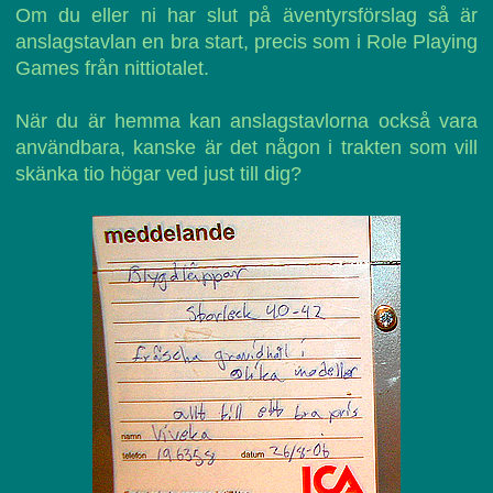
Om du eller ni har slut på äventyrsförslag så är
anslagstavlan en bra start, precis som i Role Playing
Games från nittiotalet.
När du är hemma kan anslagstavlorna också vara
användbara, kanske är det någon i trakten som vill
skänka tio högar ved just till dig?