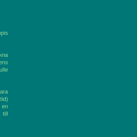
opis
ikna
ens
lle
ara
tid)
r en
ill