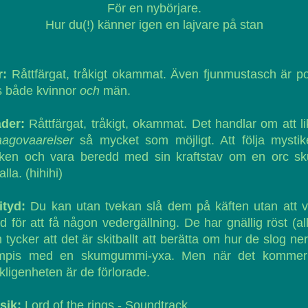
För en nybörjare.
Hur du(!) känner igen en lajvare på stan
r:
Råttfärgat, tråkigt okammat. Även fjunmustasch är p
s både kvinnor
och
män.
äder:
Råttfärgat, tråkigt, okammat. Det handlar om att l
aagovaarelser
så mycket som möjligt. Att följa mystik
cken och vara beredd med sin kraftstav om en orc sku
alla. (hihihi)
ityd:
Du kan utan tvekan slå dem på käften utan att v
d för att få någon vedergällning. De har gnällig röst (all
 tycker att det är skitballt att berätta om hur de slog ne
mpis med en skumgummi-yxa. Men när det kommer t
kligenheten är de förlorade.
sik:
Lord of the rings - Soundtrack.