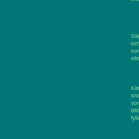
Säg
och
som
ell
Kän
sn
som
bi
fyl