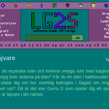
Kro
tur
H
f
Samh
lustelser
T
S
Pr
grafi
N
 o Natur
Öv
b
c
d
e
f
g
h
i
j
k
l
m
n
o
p
q
r
s
t
u
v
w
x
y
z
å
ä
ö
jvare
T
r du mystiska män och kvinnor smyga runt med kappor
vtyg över axlarna på stan? Får du en sten i bakhuvudet
 utalar dig om hur overklig balrogen i Sagan om ring
men var? Då är det inte Gurra G som spelar dig ett spr
 är lajvare i din närhet.