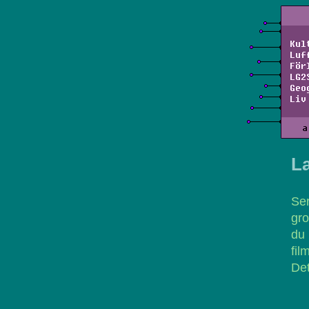
Kul
Luf
För
LG2
Geo
Liv
a
La
Se
gro
du
fil
Det