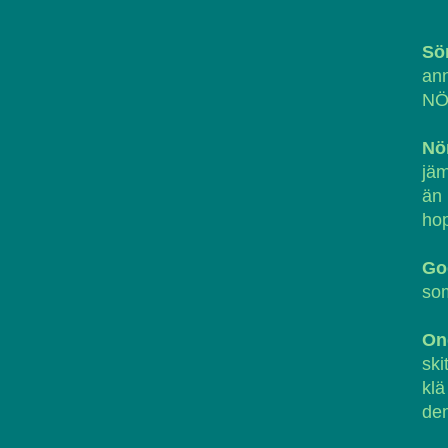
Sö
an
NÖ
Nö
jäm
än 
ho
Go
som
On
ski
klä
dem