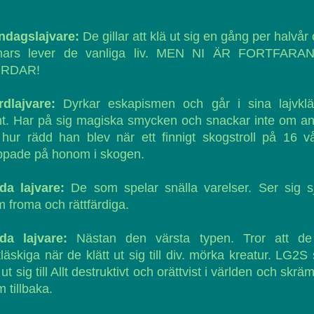
ndagslajvare:
De gillar att klä ut sig en gång per halvår
nars lever de vanliga liv. MEN NI ÄR FORTFARA
RDAR!
rdlajvare:
Dyrkar eskapismen och går i sina lajvklä
t. Har på sig magiska smycken och snackar inte om a
hur rädd han blev när ett finnigt skogstroll på 16 v
ppade på honom i skogen.
da lajvare:
De som spelar snälla varelser. Ser sig s
 froma och rättfärdiga.
da lajvare:
Nästan den värsta typen. Tror att de
tläskiga när de klätt ut sig till div. mörka kreatur. LG2S
 ut sig till Allt destruktivt och orättvist i världen och skr
 tillbaka.