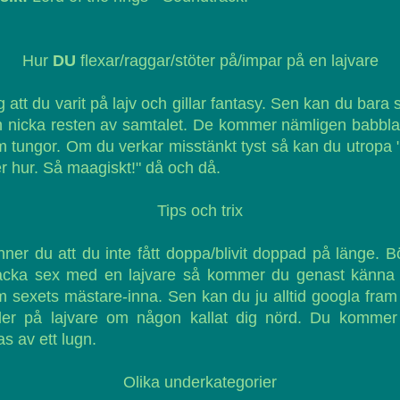
Hur
DU
flexar/raggar/stöter på/impar på en lajvare
 att du varit på lajv och gillar fantasy. Sen kan du bara s
 nicka resten av samtalet. De kommer nämligen babbl
 tungor. Om du verkar misstänkt tyst så kan du utropa 
er hur. Så maagiskt!" då och då.
Tips och trix
ner du att du inte fått doppa/blivit doppad på länge. B
acka sex med en lajvare så kommer du genast känna 
 sexets mästare-inna. Sen kan du ju alltid googla fram 
lder på lajvare om någon kallat dig nörd. Du kommer 
las av ett lugn.
Olika underkategorier