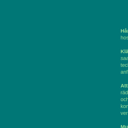
Hå
ho
Kl
sa
te
anf
Att
räd
och
ko
ver
Mu