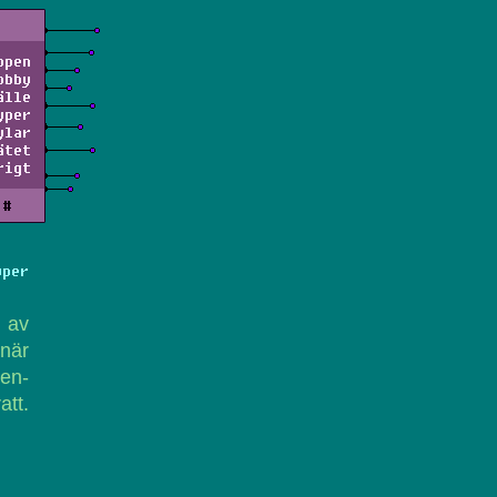
ppen
obby
älle
yper
ylar
ätet
rigt
#
yper
 av
 när
en-
att.