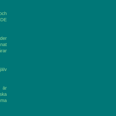
 och
NDE
der
nnat
årar
jälv
 är
 ska
ämma