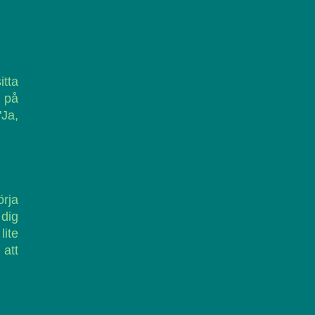
itta
a på
"Ja,
örja
dig
lite
att