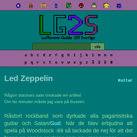
a
b
c
d
e
f
g
h
i
j
k
l
m
n
o
p
q
r
s
t
u
v
w
x
y
z
å
ä
ö
#
Led Zeppelin
Kultur
Någon stackars sate önskade en artikel.
Om tio minuter måste jag vara på bussen.
Råstort rockband som dyrkade alla paganistiska
gudar och Satan/
Gud
. När de blev erbjudna att
spela på Woodstock -69 så tackade de nej för att det