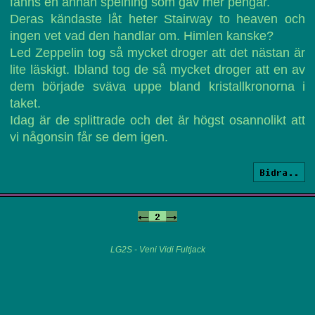
fanns en annan spelning som gav mer pengar.
Deras kändaste låt heter Stairway to heaven och
ingen vet vad den handlar om. Himlen kanske?
Led Zeppelin tog så mycket droger att det nästan är
lite läskigt. Ibland tog de så mycket droger att en av
dem började sväva uppe bland kristallkronorna i
taket.
Idag är de splittrade och det är högst osannolikt att
vi någonsin får se dem igen.
Bidra..
<-
2
->
LG2S - Veni Vidi Fultjack