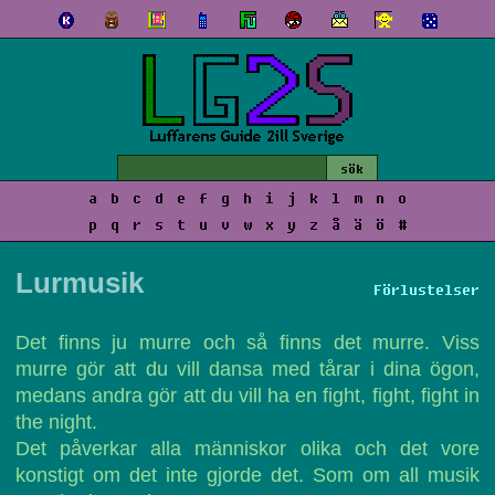
a
b
c
d
e
f
g
h
i
j
k
l
m
n
o
p
q
r
s
t
u
v
w
x
y
z
å
ä
ö
#
Lurmusik
Förlustelser
Det finns ju murre och så finns det murre. Viss
murre gör att du vill dansa med tårar i dina ögon,
medans andra gör att du vill ha en fight, fight, fight in
the night.
Det påverkar alla människor olika och det vore
konstigt om det inte gjorde det. Som om all musik