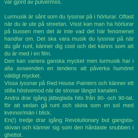
var gjord av pulvermos.
Lurmusik är sånt som du lyssnar på i hörlurar. Oftast
när du är ute på streetan. Visst kan man ha hörlurar
på bussen men det är inte vad det här fenomenet
handlar om. Det ska vara musik du lyssnar på när
du går runt, känner dig cool och det känns som att
du är med i en film.
Den kan variera ganska mycket men lurmusik har i
alla avseenden en tendens att påverka humöret
väldigt mycket.
Vissa lyssnar på Red House Painters och känner ett
stilla höstvemod när de strosar längst kanalen.
Andra drar igång jätteglada hits från 80- och 90-tal,
för att sedan gå runt och skina som en sol med
kvinnor/män i blick.
En(!) tredje drar igång Revolutionary but gangsta-
skivan och känner sig som den hårdaste snubben i
ghettot.