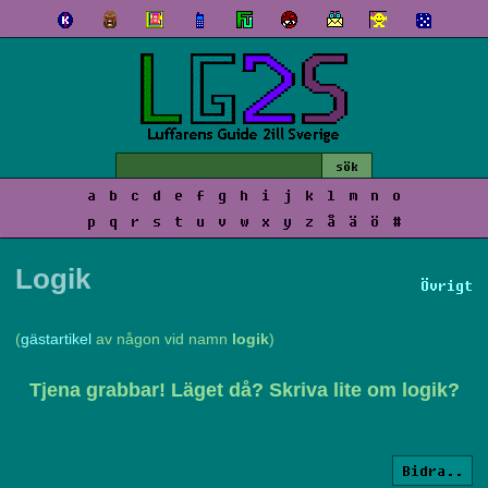
a
b
c
d
e
f
g
h
i
j
k
l
m
n
o
p
q
r
s
t
u
v
w
x
y
z
å
ä
ö
#
Logik
Övrigt
(
gästartikel
av någon vid namn
logik
)
Tjena grabbar! Läget då? Skriva lite om logik?
Bidra..