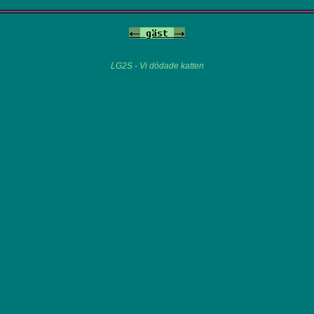
<-
gäst
->
LG2S - Vi dödade katten