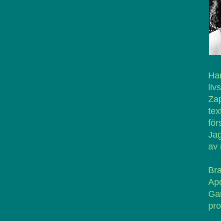
Han
livs
Zap
tex
för
Jag
av 
Br
Ap
Ga
pro