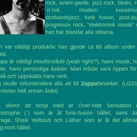
rock, avant-garde, jazz-rock, blues, 
´n´roll, modern konstmus
storbandsjazz, funk fusion, post-p
progressiv rock, "elektronisk musik"
han har blandat alla stilarna.
 var väldigt produktiv, han gjorde ca 60 album under
tid.
pa är väldigt missförstådd (yeah right!?), hans musik, 
ter, hans personliga åsikter. Man måste vara öppen för
stå och uppskatta hans verk.
 skulle rekomendera alla att bli
Zappa
fanatiker. (LG2
nästan helt annan åsikt).
a skivor att börja med är Over-Nite Sensation 
ostrophe (´) som är åt funk-fusion hållet, samt Jo
rage, Sheik Yerbouti och Läther som är åt det allmä
g-rock hållet.