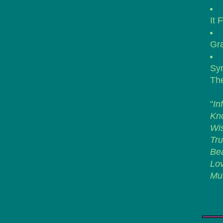
It 
Gr
Sy
The
"
In
Kn
Wis
Tru
Bea
Lov
Mu