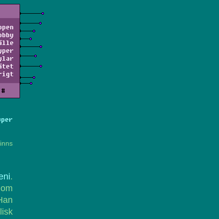
ppen
obby
älle
yper
ylar
ätet
rigt
#
yper
inns
eni
.
nom
Han
isk