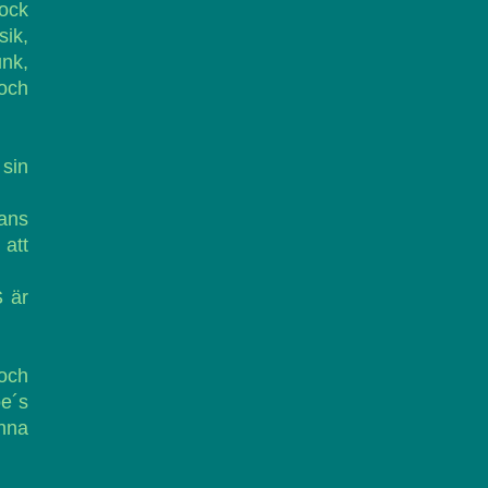
rock
ik,
unk,
 och
 sin
hans
 att
S är
och
e´s
nna