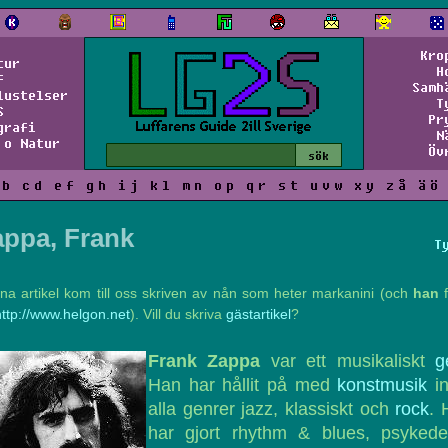
Kro
tur
H
f
Samh
lustelser
T
S
Pr
grafi
N
 o Natur
Öv
b
c
d
e
f
g
h
i
j
k
l
m
n
o
p
q
r
s
t
u
v
w
x
y
z
å
ä
ö
appa, Frank
T
na artikel kom till oss skriven av nån som heter markanini (och
han
f
http://www.helgon.net
). Vill du skriva
gästartikel
?
Frank Zappa
var ett musikaliskt
g
Han har hållit på med
konst
musik
i
alla genrer jazz, klassiskt och
rock
. 
har gjort rhythm & blues, psykedel