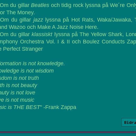
Om du gillar
Beatles
och tidig rock lyssna på We´re Onl
For The Money.
Om du gillar
jazz
lyssna på Hot Rats, Waka/Jawaka, 
and Wazoo och Make A Jazz Noise Here.
Om du gillar
klassiskt
lyssna på The Yellow Shark, Lon
mphony Orchestra Vol. I & II och Boulez Conducts Zap
 Perfect Stranger
formation is not knowledge.
owledge is not wisdom
dom is not truth
th is not beauty
uty is not love
e is not music
sic is THE BEST
" -Frank Zappa
Bidr