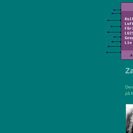
Kul
Luf
För
LG2
Geo
Liv
a
Z
Den
på