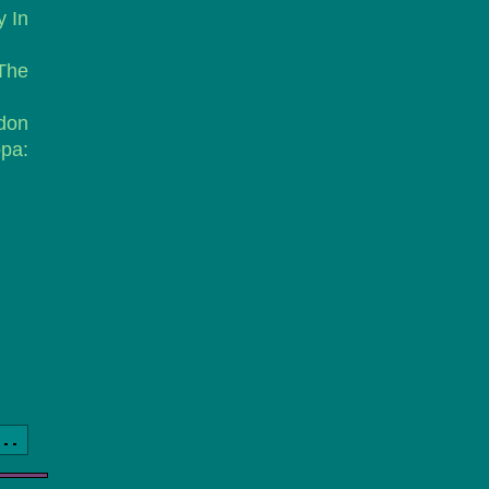
y In
The
don
pa:
a..