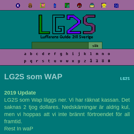
a
b
c
d
e
f
g
h
i
j
k
l
m
n
o
p
q
r
s
t
u
v
w
x
y
z
å
ä
ö
#
LG2S som WAP
LG2S
2019 Update
LG2S som Wap läggs ner. Vi har räknat kassan. Det
saknas 2 tjog dollares. Nedskärningar är aldrig kul,
men vi hoppas att vi inte brännt förtroendet för all
framtid.
Rest In waP