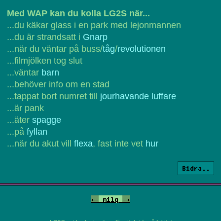
Med WAP kan du kolla LG2S när...
...du käkar glass i en park med lejonmannen
...du är strandsatt i
Gnarp
...när du väntar på buss/
tåg
/
revolutionen
...filmjölken tog slut
...väntar
barn
...behöver info om en stad
...tappat bort numret till
jourhavande luffare
...är pank
...äter
spagge
...på
fyllan
...när du akut vill
flexa
, fast inte vet
hur
Bidra..
<-
milq
->