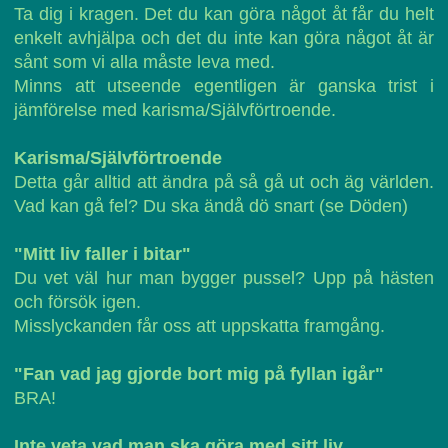
Ta dig i kragen. Det du kan göra något åt får du helt
enkelt avhjälpa och det du inte kan göra något åt är
sånt som vi alla måste leva med.
Minns att utseende egentligen är ganska trist i
jämförelse med karisma/Självförtroende.
Karisma/Självförtroende
Detta går alltid att ändra på så gå ut och äg världen.
Vad kan gå fel? Du ska ändå dö snart (se Döden)
"Mitt liv faller i bitar"
Du vet väl hur man bygger pussel? Upp på hästen
och försök igen.
Misslyckanden får oss att uppskatta framgång.
"Fan vad jag gjorde bort mig på fyllan igår"
BRA!
Inte veta vad man ska göra med sitt liv