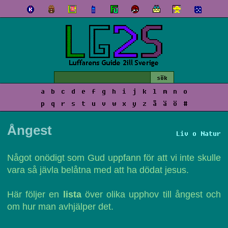
a
b
c
d
e
f
g
h
i
j
k
l
m
n
o
p
q
r
s
t
u
v
w
x
y
z
å
ä
ö
#
Ångest
Liv o Natur
Något onödigt som Gud uppfann för att vi inte skulle
vara så jävla belåtna med att ha dödat jesus.
Här följer en
lista
över olika upphov till ångest och
om hur man avhjälper det.