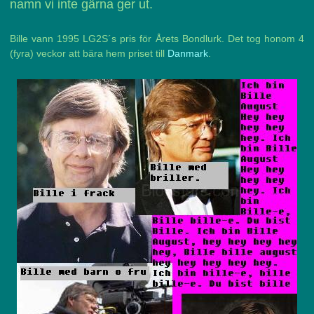
namn vi inte gärna ger ut.
Bille vann 1995 LG2S´s pris för Årets Bondlurk. Det tog honom 4
(fyra) veckor att bära hem priset till
Danmark
.