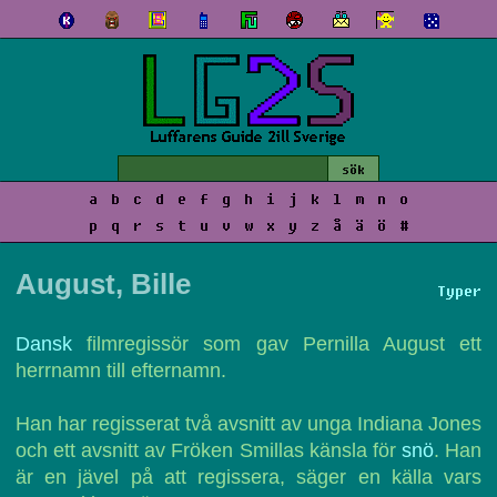
a
b
c
d
e
f
g
h
i
j
k
l
m
n
o
p
q
r
s
t
u
v
w
x
y
z
å
ä
ö
#
August, Bille
Typer
Dansk
filmregissör som gav Pernilla August ett
herrnamn till efternamn.
Han har regisserat två avsnitt av unga Indiana Jones
och ett avsnitt av Fröken Smillas känsla för
snö
. Han
är en jävel på att regissera, säger en källa vars