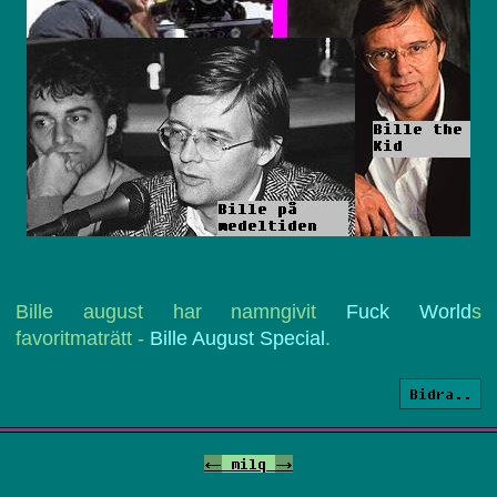
Bille august har namngivit
Fuck World
s
favoritmaträtt -
Bille August Special
.
Bidra..
<-
milq
->