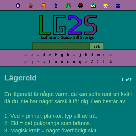
a
b
c
d
e
f
g
h
i
j
k
l
m
n
o
p
q
r
s
t
u
v
w
x
y
z
å
ä
ö
#
Lägereld
Luff
En lägereld är något varmt du kan softa runt en kväll
då du inte har något särskilt för dig. Den består av:
1. Ved = pinnar, plankor, typ allt av trä.
2. Eld = det gul/oranga som bränns.
3. Magisk kraft = något överflödigt skit.