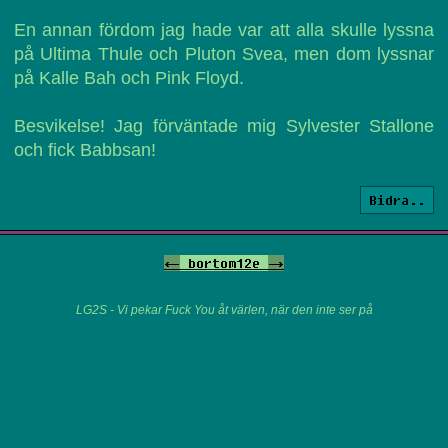
En annan fördom jag hade var att alla skulle lyssna
på Ultima Thule och Pluton Svea, men dom lyssnar
på Kalle Bah och Pink Floyd.
Besvikelse! Jag förväntade mig Sylvester Stallone
och fick Babbsan!
Bidra..
<-
bortom12e
->
LG2S - Vi pekar Fuck You åt värlen, när den inte ser på