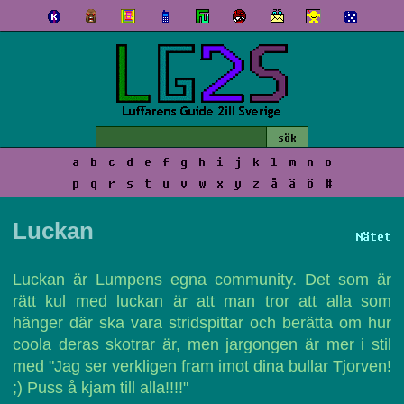
a
b
c
d
e
f
g
h
i
j
k
l
m
n
o
p
q
r
s
t
u
v
w
x
y
z
å
ä
ö
#
Luckan
Nätet
Luckan är Lumpens egna community. Det som är
rätt kul med luckan är att man tror att alla som
hänger där ska vara stridspittar och berätta om hur
coola deras skotrar är, men jargongen är mer i stil
med "Jag ser verkligen fram imot dina bullar Tjorven!
;) Puss å kjam till alla!!!!"