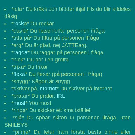
*idla* Du kräks och blöder ihjäl tills du blir alldeles
dåsig
*
rock
a* Du rockar
*david* Du haselhoffar personen ifråga
*titta på* Du tittar på personen ifråga
*arg* Du är glad, nej JÄTTEarg.
*
ragga
* Du raggar på personen i fråga
*nick* Du bor i en grotta
*trixa* Du trixar
*
flexa
* Du flexar (på personen i fråga)
*snygg* Någon är snygg
*skriver på
internet
* Du skriver på internet
*pratar* Du pratar,
IRL
*
must
* You must
*ringa* Du skickar ett sms istället
*slå* Du spöar skiten ur personen ifråga, utan
SMILEYS
*pinne* Du letar fram första bästa pinne eller