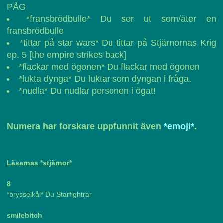
PÅG
*fransbrödbulle* Du ser ut som/äter en
fransbrödbulle
*tittar på star wars* Du tittar på Stjärnornas Krig
ep. 5 [the empire strikes back]
*flackar med ögonen* Du flackar med ögonen
*lukta dynga* Du luktar som dyngan i fråga.
*nudla* Du nudlar personen i ögat!
Numera har forskare uppfunnit även
*emoji*
.
Läsarnas *stjärnor*
8
*brysselkål* Du Starfightrar
smilebitch