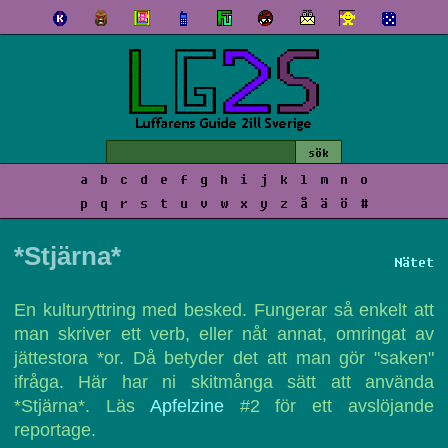
a
b
c
d
e
f
g
h
i
j
k
l
m
n
o
p
q
r
s
t
u
v
w
x
y
z
å
ä
ö
#
*Stjärna*
Nätet
En kulturyttring med besked. Fungerar så enkelt att
man skriver ett verb, eller nåt annat, omringat av
jättestora *or. Då betyder det att man gör "saken"
ifråga. Här har ni skitmånga sätt att använda
*Stjärna*. Läs
Apfelzine
#2 för ett avslöjande
reportage.