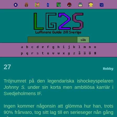
a
b
c
d
e
f
g
h
i
j
k
l
m
n
o
p
q
r
s
t
u
v
w
x
y
z
å
ä
ö
#
27
Hobby
Tröjnumret på den legendariska ishockeyspelaren
Johnny S.
under sin korta men ambitiösa karriär i
Svedjeholmens IF.
Ingen kommer någonsin att glömma hur han, trots
90% frånvaro, tog sitt lag till en serieseger nån gång