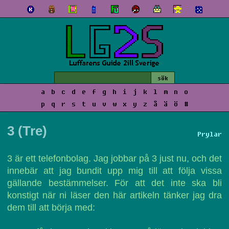
a
b
c
d
e
f
g
h
i
j
k
l
m
n
o
p
q
r
s
t
u
v
w
x
y
z
å
ä
ö
#
3 (Tre)
Prylar
3 är ett telefonbolag. Jag jobbar på 3 just nu, och det
innebär att jag bundit upp mig till att följa vissa
gällande bestämmelser. För att det inte ska bli
konstigt när ni läser den här artikeln tänker jag dra
dem till att börja med: