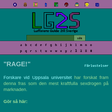
a
b
c
d
e
f
g
h
i
j
k
l
m
n
o
p
q
r
s
t
u
v
w
x
y
z
å
ä
ö
#
"RAGE!"
Förlustelser
Forskare vid Uppsala universitet
har forskat fram
denna fras som den mest kraftfulla sexdrogen på
marknaden.
Gör så här: