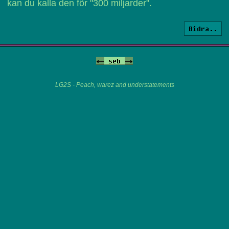
kan du kalla den för "300 miljarder".
Bidra..
<-
seb
->
LG2S - Peach, warez and understatements