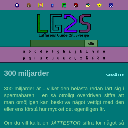
a
b
c
d
e
f
g
h
i
j
k
l
m
n
o
p
q
r
s
t
u
v
w
x
y
z
å
ä
ö
#
300 miljarder
Samhälle
300 miljarder är - vilket den belästa redan lärt sig i
spermaharen - en så otroligt överdriven siffra att
man omöjligen kan beskriva något vettigt med den
eller ens förstå hur mycket det egentligen är.
Om du vill kalla en
JÄTTESTOR
siffra för något så