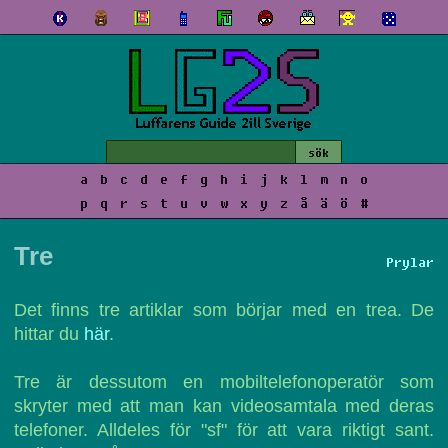
a
b
c
d
e
f
g
h
i
j
k
l
m
n
o
p
q
r
s
t
u
v
w
x
y
z
å
ä
ö
#
Tre
Prylar
Det finns tre artiklar som börjar med en trea. De
hittar du
här
.
Tre är dessutom en mobiltelefonoperatör som
skryter med att man kan videosamtala med deras
telefoner. Alldeles för "sf" för att vara riktigt sant.