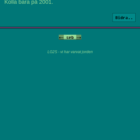
Kolla bara på 2001.
Bidra..
<-
seb
->
LG2S - vi har varvat jorden