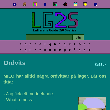
a
b
c
d
e
f
g
h
i
j
k
l
m
n
o
p
q
r
s
t
u
v
w
x
y
z
å
ä
ö
#
Ordvits
Kultur
MILQ har alltid några ordvitsar på lager. Låt oss
titta:
- Jag fick ett meddelande.
- What a mess..