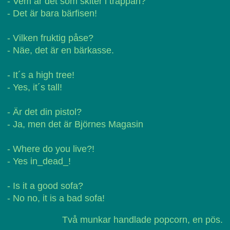
- Vem är det som skiter i trappan?
- Det är bara bärfisen!
- Vilken fruktig påse?
- Näe, det är en bärkasse.
- It´s a high tree!
- Yes, it´s tall!
- Är det din pistol?
- Ja, men det är Björnes Magasin
- Where do you live?!
- Yes in_dead_!
- Is it a good sofa?
- No no, it is a bad sofa!
Två munkar handlade popcorn, en pös.