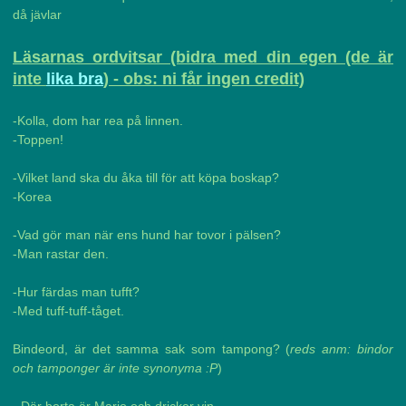
då jävlar
Läsarnas ordvitsar (bidra med din egen (de är
inte
lika bra
) - obs: ni får ingen credit)
-Kolla, dom har rea på linnen.
-Toppen!
-Vilket land ska du åka till för att köpa boskap?
-Korea
-Vad gör man när ens hund har tovor i pälsen?
-Man rastar den.
-Hur färdas man tufft?
-Med tuff-tuff-tåget.
Bindeord, är det samma sak som tampong? (
reds anm: bindor
och tamponger är inte synonyma :P
)