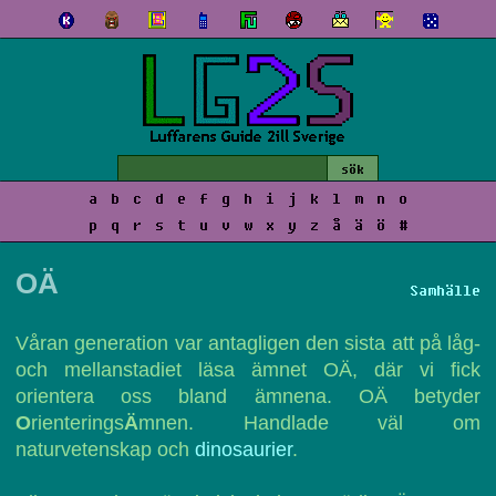
a
b
c
d
e
f
g
h
i
j
k
l
m
n
o
p
q
r
s
t
u
v
w
x
y
z
å
ä
ö
#
OÄ
Samhälle
Våran generation var antagligen den sista att på låg-
och mellanstadiet läsa ämnet OÄ, där vi fick
orientera oss bland ämnena. OÄ betyder
O
rienterings
Ä
mnen. Handlade väl om
naturvetenskap och
dinosaurier
.