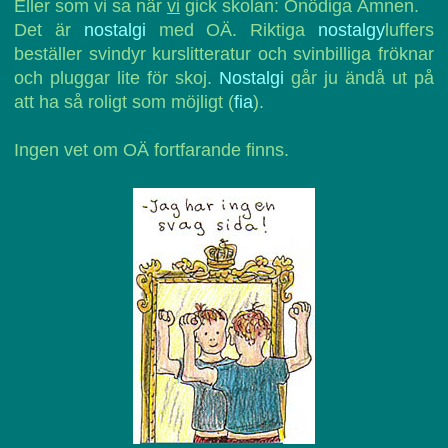
Eller som vi sa när
vi
gick skolan: Onödiga Ämnen.
Det är
nostalgi
med OÄ. Riktiga
nostalgy
luffers
beställer svindyr kurslitteratur och svinbilliga fröknar
och pluggar lite för skoj.
Nostalgi
går ju ändå ut på
att ha så roligt som möjligt (
fia
).
Ingen vet om OÄ fortfarande finns.