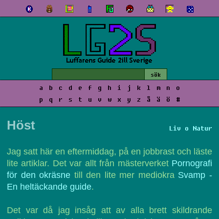
a
b
c
d
e
f
g
h
i
j
k
l
m
n
o
p
q
r
s
t
u
v
w
x
y
z
å
ä
ö
#
Höst
Liv o Natur
Jag satt här en eftermiddag, på en jobbrast och läste
lite artiklar. Det var allt från mästerverket
Pornografi
för den okräsne
till den lite mer mediokra
Svamp -
En heltäckande guide
.
Det var då jag insåg att av alla brett skildrande