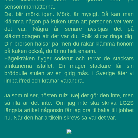
sensommarnätterna.
Det blir mörkt igen. Mörkt är mysigt. Då kan man
klämma någon på kuken utan att personen vet vem
det var. Några år senare avslöjas det på
släktmiddagen att det var du. Folk slutar ringa dig.
Din brorson hälsar på men du råkar klämma honom
på kuken också, du är nu helt ensam.
Fågelkräken flyger söderut och terrar de stackars
afrikanerna istället. En mager stackare får sin
brödbulle stulen av en girig mås. I Sverige äter vi
limpa ifred och kramar varandra.
Ja som ni ser, hösten rulz. Nej det gör den inte, men
så illa är det inte. Om jag inte ska skriva LG2S
längsta artikel någonsin får jag dra tillbaka till jobbet
nu. När den här artikeln skrevs så var det vår.