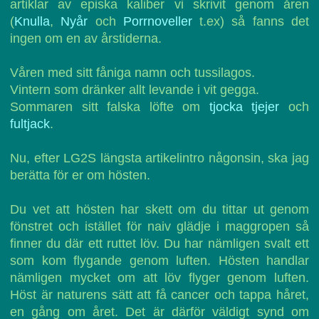
artiklar av episka kaliber vi skrivit genom åren
(
Knulla
,
Nyår
och
Porrnoveller
t.ex) så fanns det
ingen om en av årstiderna.
Våren med sitt fåniga namn och tussilagos.
Vintern som dränker allt levande i vit gegga.
Sommaren sitt falska löfte om
tjocka tjejer
och
fultjack
.
Nu, efter LG2S längsta artikelintro någonsin, ska jag
berätta för er om hösten.
Du vet att hösten har skett om du tittar ut genom
fönstret och istället för naiv glädje i maggropen så
finner du där ett ruttet löv. Du har nämligen svalt ett
som kom flygande genom luften. Hösten handlar
nämligen mycket om att löv flyger genom luften.
Höst är naturens sätt att få cancer och tappa håret,
en gång om året. Det är därför väldigt synd om