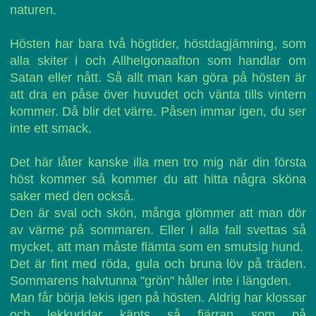
naturen.
Hösten har bara två högtider, höstdagjämning, som
alla skiter i och Allhelgonaafton som handlar om
Satan eller nått. Så allt man kan göra på hösten är
att dra en påse över huvudet och vänta tills vintern
kommer. Då blir det värre. Påsen immar igen, du ser
inte ett smack.
Det här låter kanske illa men tro mig när din första
höst kommer så kommer du att hitta några sköna
saker med den också.
Den är sval och skön, många glömmer att man dör
av värme på sommaren. Eller i alla fall svettas så
mycket, att man måste flämta som en smutsig hund.
Det är fint med röda, gula och bruna löv på träden.
Sommarens halvtunna "grön" håller inte i längden.
Man får börja lekis igen på hösten. Aldrig har klossar
och lekkuddar känts så fjärran som på