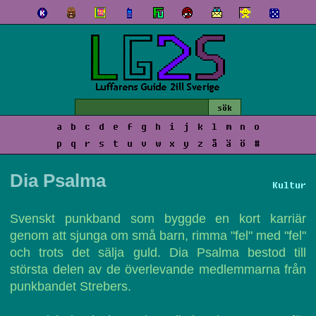
a
b
c
d
e
f
g
h
i
j
k
l
m
n
o
p
q
r
s
t
u
v
w
x
y
z
å
ä
ö
#
Dia Psalma
Kultur
Svenskt punkband som byggde en kort karriär
genom att sjunga om små barn, rimma "fel" med "fel"
och trots det sälja guld. Dia Psalma bestod till
största delen av de överlevande medlemmarna från
punkbandet Strebers.