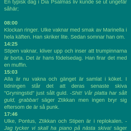
En typisk dag i Dia Psalmas liv kunde se ut ungefär
såhär;
08:00
Klockan ringer. Ulke vaknar med smak av Marinella i
hela käften. Han skriker lite. Sedan somnar han om.
14:25
Stipen vaknar, kliver upp och inser att trumpinnarna
är borta. Det är hans födelsedag. Han firar det med
en muffin.
15:03
Alla är nu vakna och gänget är samlat i köket. I
tidningen står det att deras senaste skiva
"Gryningstid" just sålt guld.
-Shit! Vår platta har sålt
guld, grabbar!
säger Ztikkan men ingen bryr sig
eftersom de är så punk.
17:46
Ulke, Pontus, Ztikkan och Stipen är i replokalen.
-
Jag tycker vi skall ha piano på nästa skiva!
säger