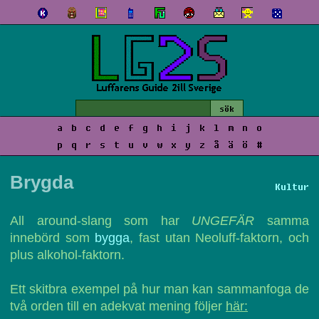
a
b
c
d
e
f
g
h
i
j
k
l
m
n
o
p
q
r
s
t
u
v
w
x
y
z
å
ä
ö
#
Brygda
Kultur
All around-slang som har
UNGEFÄR
samma
innebörd som
bygga
, fast utan Neoluff-faktorn, och
plus alkohol-faktorn.
Ett skitbra exempel på hur man kan sammanfoga de
två orden till en adekvat mening följer
här: